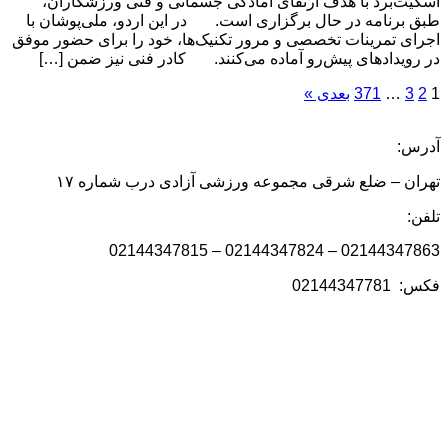
اسکیت‌بُرد با هدف ارتقای آمادگی جسمانی و فنی ورزشکاران،
طبق برنامه در حال برگزاری است. در این اردو، ملی‌پوشان با
اجرای تمرینات تخصصی و مرور تکنیک‌ها، خود را برای حضور موفق
در رویدادهای پیش‌رو آماده می‌کنند. کادر فنی نیز ضمن […]
1
2
3
…
371
بعدی »
آدرس:
تهران – ضلع شرقی مجموعه ورزشی آزادی درب شماره ۱۷
تلفن:
02144347863 – 02144347824 – 02144347815
فکس: 02144347781