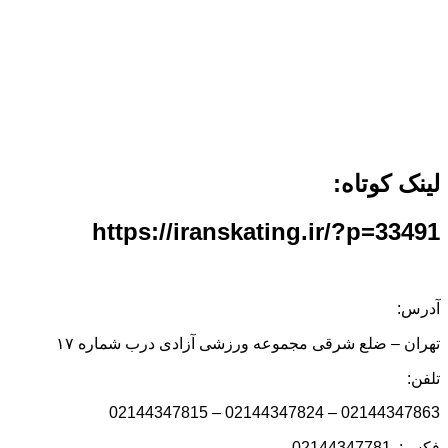
لینک کوتاه:
https://iranskating.ir/?p=33491
آدرس:
تهران – ضلع شرقی مجموعه ورزشی آزادی درب شماره ۱۷
تلفن:
02144347863 – 02144347824 – 02144347815
فکس: 02144347781