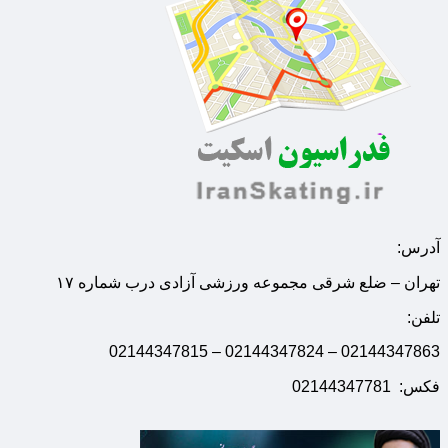
آدرس:
تهران – ضلع شرقی مجموعه ورزشی آزادی درب شماره ۱۷
تلفن:
02144347863 – 02144347824 – 02144347815
فکس: 02144347781