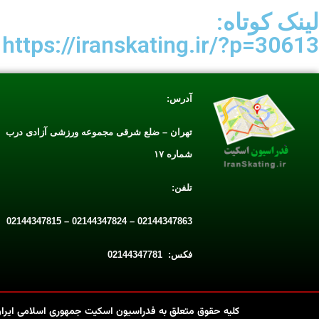
لینک کوتاه:
https://iranskating.ir/?p=30613
آدرس:
تهران – ضلع شرقی مجموعه ورزشی آزادی درب
شماره ۱۷
تلفن:
02144347863 – 02144347824 – 02144347815
فکس: 02144347781
کلیه حقوق متعلق به فدراسیون اسکیت جمهوری اسلامی ایران