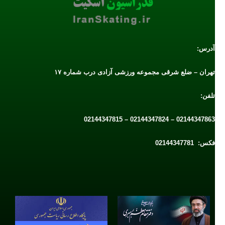
آدرس:
تهران – ضلع شرقی مجموعه ورزشی آزادی درب شماره ۱۷
تلفن:
02144347863 – 02144347824 – 02144347815
فکس: 02144347781