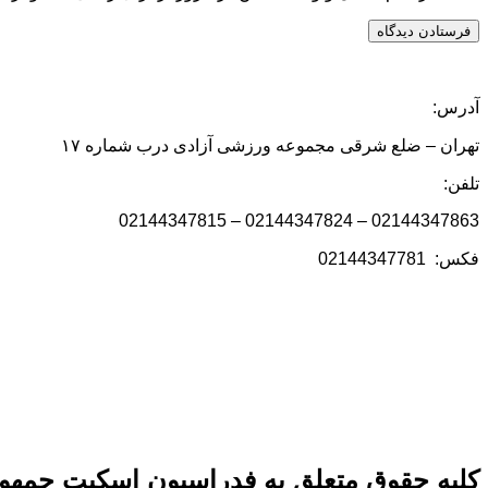
آدرس:
تهران – ضلع شرقی مجموعه ورزشی آزادی درب شماره ۱۷
تلفن:
02144347863 – 02144347824 – 02144347815
فکس: 02144347781
کلیه حقوق متعلق به فدراسیون اسکیت جمهور