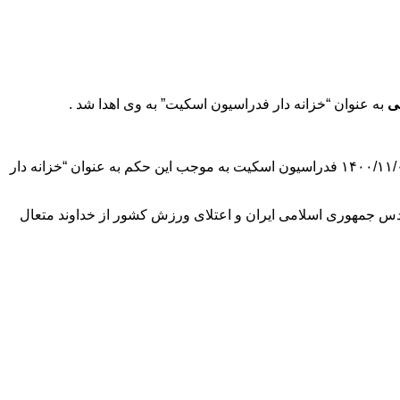
ی
به عنوان “خزانه دار فدراسیون اسکیت” به وی اهدا شد .
با استعانت از خداوند متعال به استناد بند ۱۵ ماده ۱۴ اساسنامه فدراسیون‌های ورزشی آماتوری و در اجرای مصوبات مجمع عمومی مورخ ۱۴۰۰/۱۱/۰۲ فدراسیون اسکیت به موجب این حکم به عنوان “خزانه دار
دمت به نظام مقدس جمهوری اسلامی ایران و اعتلای ورزش کشور از خداوند متعال